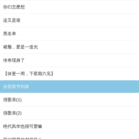
你们怎麽想
这又是谁
黑名单
褚颓，爱是一道光
传奇现身了
【休更一周，下星期六见】
全部章节列表
强娶亲(1)
强娶亲(2)
绝代风华也很可爱嘛