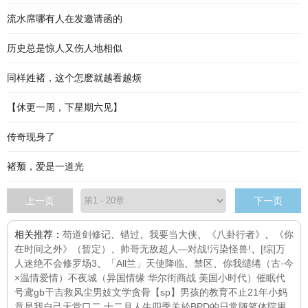
流水席哪有人在发邀请函的
历史总是惊人又伤人地相似
同样姓褚，这个怎麽就越看越烦
【休更一周，下星期六见】
传奇现身了
褚颓，爱是一道光
上一页
下一页
相关推荐：
苟道剑修记
、
错过
、
我要当大侠
、
《八卦行者》
、
《你
在时间之外》（暂定）
、
帅哥无敌超人—对战!污染怪兽!
、
[综]万
人迷绝不会修罗场3
、
「All兰」天使降临
、
禁区
、
你我缱绻（古·今
×温情爱情）
不夜城（异国情缘 华尔街商战 美国小时代）
催眠
代
号鸢gb干吉救风尘男妓文学
贪骨
【sp】男孩的教育
不止21年
小妈
竟是我自己
天堂口二 十二月
人生四季
关於BPD的日常
随笔
体院男