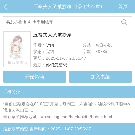
压寨夫人又被抄家 目录 (共23章)
首页
压寨夫人又被抄家
作者：
听雨
分类：网游小说
状态：完结
字数：76735
更新：2025-11-07 23:55:47
最新：
你们怎麽想
开始阅读
加入书架
手机简介
*目前已敲定会在8/18(三)开更，每周三、六更喔*－洒脱不羁满嘴sao
话攻Ｘ冰山毒 ...
最新章节推荐地址：//binching.com/book/bkttir/bhheir.html
最新章节预览 更新时间：2025-11-07 23:55:47