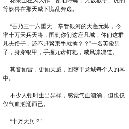
花果山狂风大作，乱石呼啸，无数猴子、虎豹
等妖兽在那天威下慌乱奔逃。
“吾乃三十六重天，掌管银河的天蓬元帅，今
率十万天兵天将，围剿你们这座凡城，你们这群
凡夫俗子，还不赶紧束手就擒？？”一名英俊男
子，身穿银甲，手握九齿钉耙，威风凛凛道。
其音如雷，更如天威，回荡于龙城每个人的耳
中。
不少人顿时生出异样，感觉气血汹涌，但也仅
仅气血汹涌而已。
“十万天兵？”