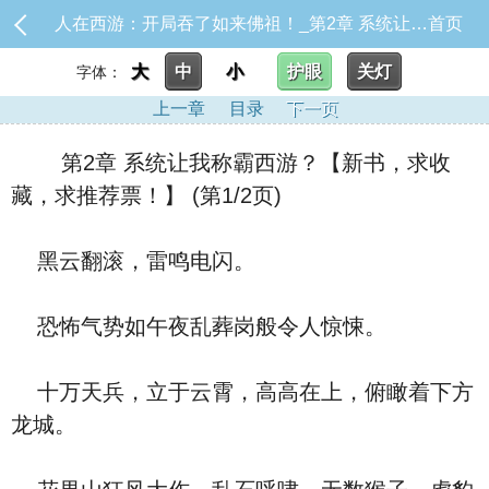
人在西游：开局吞了如来佛祖！_第2章 系统让我称霸西游？【新书，求收藏，求推荐票！】
首页
大
中
小
护眼
关灯
字体：
上一章
目录
下一页
第2章 系统让我称霸西游？【新书，求收
藏，求推荐票！】 (第1/2页)
黑云翻滚，雷鸣电闪。
恐怖气势如午夜乱葬岗般令人惊悚。
十万天兵，立于云霄，高高在上，俯瞰着下方
龙城。