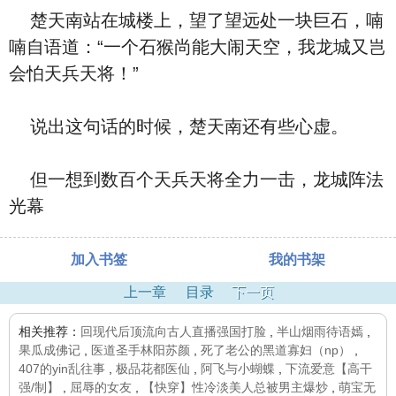
楚天南站在城楼上，望了望远处一块巨石，喃
喃自语道：“一个石猴尚能大闹天空，我龙城又岂
会怕天兵天将！”
说出这句话的时候，楚天南还有些心虚。
但一想到数百个天兵天将全力一击，龙城阵法
光幕
加入书签
我的书架
上一章
目录
下一页
相关推荐：
回现代后顶流向古人直播强国打脸
,
半山烟雨待语嫣
,
果瓜成佛记
,
医道圣手林阳苏颜
,
死了老公的黑道寡妇（np）
,
407的yin乱往事
,
极品花都医仙
,
阿飞与小蝴蝶
,
下流爱意【高干
强/制】
,
屈辱的女友
,
【快穿】性冷淡美人总被男主爆炒
,
萌宝无