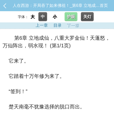
人在西游：开局吞了如来佛祖！_第6章 立地成仙，八重大罗金仙！天蓬怒，万仙阵出，弱水现！
首页
大
中
小
护眼
关灯
字体：
上一章
目录
下一章
第6章 立地成仙，八重大罗金仙！天蓬怒，
万仙阵出，弱水现！ (第1/1页)
它来了。
它踏着十万年修为来了。
“签到！”
楚天南毫不犹豫选择的脱口而出。