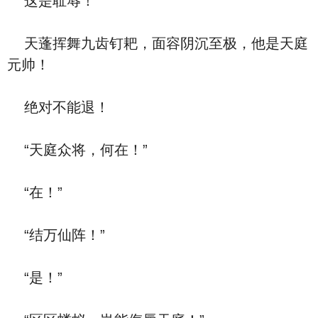
这是耻辱！
天蓬挥舞九齿钉耙，面容阴沉至极，他是天庭
元帅！
绝对不能退！
“天庭众将，何在！”
“在！”
“结万仙阵！”
“是！”