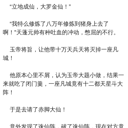
“立地成仙，大罗金仙！”
“我特么修炼了八万年修炼到猪身上去了
啊！”天蓬元帅有种吐血的冲动，憋屈的不行。
玉帝将旨，让他带十万天兵天将灭掉一座凡
城！
他原本心里不屑，认为玉帝大题小做，结果一
来就吃了闭门羹，一座凡城竟有十二都天星斗大
阵！
于是去请了赤脚大仙！
意外发现了诛仙阵，破了诛仙阵，现在对方竟