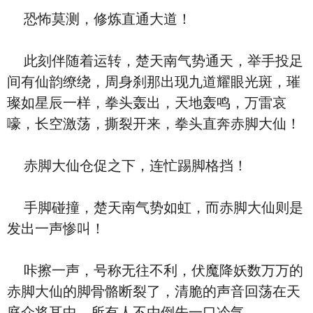
恐怖莫测，修炼直通大道！
此刻伴随着运转，楚天南气势通天，举手投足
间有仙韵缭绕，周身刹那出现九道耀眼光斑，璀
璨如星辰一样，拳头轰出，天地轰鸣，万雷哀
嚎，长空激荡，撕裂开来，拳头直奔赤脚大仙！
赤脚大仙仓促之下，连忙踢脚格挡！
手脚碰撞，楚天南气势如虹，而赤脚大仙则是
发出一声惨叫！
咔擦一声，号称无往不利，伏魔降妖数万万的
赤脚大仙的脚骨骼断裂了，清脆的声音回荡在天
庭众将耳中，所有人不由倒先一口冷气。