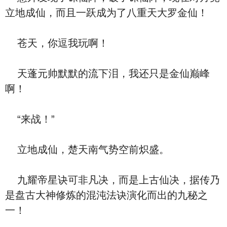
立地成仙，而且一跃成为了八重天大罗金仙！
苍天，你逗我玩啊！
天蓬元帅默默的流下泪，我还只是金仙巅峰
啊！
“来战！”
立地成仙，楚天南气势空前炽盛。
九耀帝星诀可非凡决，而是上古仙决，据传乃
是盘古大神修炼的混沌法诀演化而出的九秘之
一！