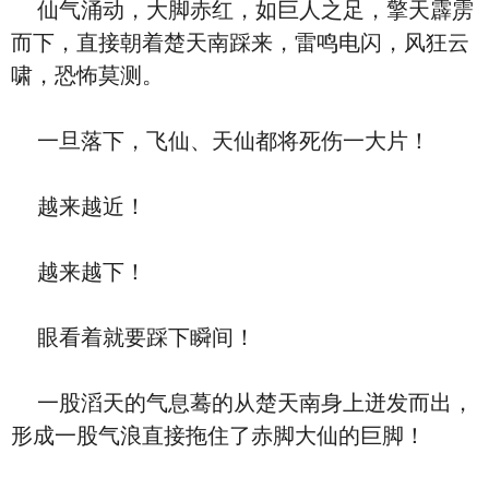
仙气涌动，大脚赤红，如巨人之足，擎天霹雳
而下，直接朝着楚天南踩来，雷鸣电闪，风狂云
啸，恐怖莫测。
一旦落下，飞仙、天仙都将死伤一大片！
越来越近！
越来越下！
眼看着就要踩下瞬间！
一股滔天的气息蓦的从楚天南身上迸发而出，
形成一股气浪直接拖住了赤脚大仙的巨脚！