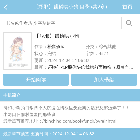
【瓶邪】麒麟哄小狗 目录 (共2章)
首页
【瓶邪】麒麟哄小狗
作者：
松鼠鳜鱼
分类：综合其他
状态：完结
字数：4574
更新：2024-12-04 14:06:32
最新：
还摸什么P股你快给我把前面撸撸（原着向风格）
开始阅读
加入书架
手机简介
哥和小狗的日常两个人沉浸在情欲里负距离的话想想都涩爆了！！！
小两口在雨村羞羞的那些事———
最新章节推荐地址：//binching.com/book/funcir/ovreir.html
最新章节预览 更新时间：2024-12-04 14:06:32