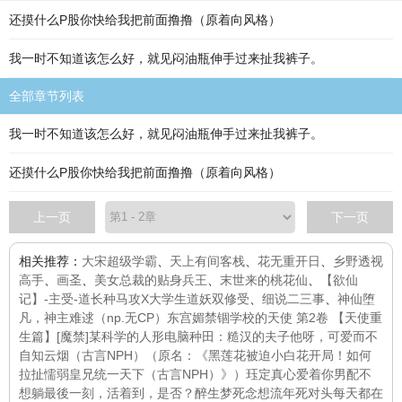
还摸什么P股你快给我把前面撸撸（原着向风格）
我一时不知道该怎么好，就见闷油瓶伸手过来扯我裤子。
全部章节列表
我一时不知道该怎么好，就见闷油瓶伸手过来扯我裤子。
还摸什么P股你快给我把前面撸撸（原着向风格）
上一页
下一页
相关推荐：
大宋超级学霸
、
天上有间客栈
、
花无重开日
、
乡野透视
高手
、
画圣
、
美女总裁的贴身兵王
、
末世来的桃花仙
、
【欲仙
记】-主受-道长种马攻X大学生道妖双修受
、
细说二三事
、
神仙堕
凡，神主难逑（np.无CP）
东宫媚
禁锢学校的天使 第2卷 【天使重
生篇】
[魔禁]某科学的人形电脑
种田：糙汉的夫子他呀，可爱而不
自知
云烟（古言NPH）（原名：《黑莲花被迫小白花开局！如何
拉扯懦弱皇兄统一天下（古言NPH）》）
珏定真心爱着你
男配不
想躺
最後一刻，活着到，是否？
醉生梦死
念想流年
死对头每天都在