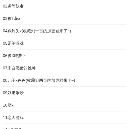
02劣等奴隶
03被T花x
04踩到失x(收藏到一百的加更君来了~)
05厮杀游戏
06後X吃萝卜
07来自肥猪的挑衅
08儿子x爸爸(收藏到两百的加更君来了~)
09奴隶争吵
10膀x
11恋人游戏