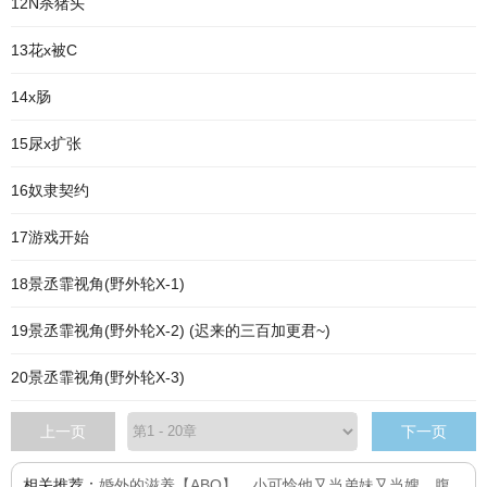
12N杀猪头
13花x被C
14x肠
15尿x扩张
16奴隶契约
17游戏开始
18景丞霏视角(野外轮X-1)
19景丞霏视角(野外轮X-2) (迟来的三百加更君~)
20景丞霏视角(野外轮X-3)
上一页
下一页
相关推荐：
婚外的滋养【ABO】
、
小可怜他又当弟妹又当嫂
、
腹