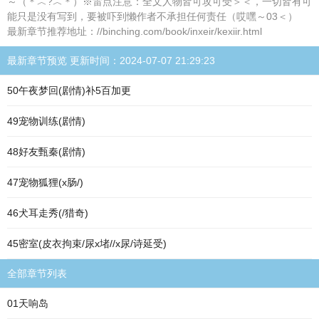
～（＊︿?︿＊）※雷点注意：全文人物皆可攻可受＞＜，一切皆有可
能只是没有写到，要被吓到懒作者不承担任何责任（哎嘿～03＜）
最新章节推荐地址：//binching.com/book/inxeir/kexiir.html
最新章节预览 更新时间：2024-07-07 21:29:23
50午夜梦回(剧情)补5百加更
49宠物训练(剧情)
48好友甄秦(剧情)
47宠物狐狸(x肠/)
46犬耳走秀(/猎奇)
45密室(皮衣拘束/尿x堵//x尿/诗延受)
全部章节列表
01天响岛