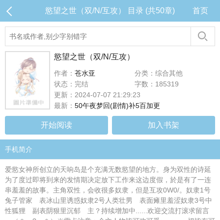
慾望之世（双/N/互攻） 目录 (共50章)
首页
慾望之世（双/N/互攻）
作者：
苍水亚
分类：综合其他
状态：完结
字数：185319
更新：2024-07-07 21:29:23
最新：
50午夜梦回(剧情)补5百加更
开始阅读
加入书架
手机简介
爱慾女神所创立的天响岛是个充满无数慾望的地方。身为双性的诗延
为了度过即将到来的发情期决定放下工作来这边度假，於是有了一连
串羞羞的故事。主角双性，会收很多奴隶，但是互攻0W0/。奴隶1号
兔子管家 表冰山里诱惑奴隶2号人类壮男 表面瘫里羞涩奴隶3号中
性狐狸 副表阴狠里沉郁 主？持续增加中......欢迎交流打滚求留言