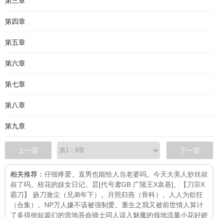
第三章
第四章
第五章
第六章
第七章
第八章
第九章
上一页
下一页
相关推荐：
仔细疼爱
、
直男也能给人当老婆吗
、
今天大美人炒丝叔
叔了吗
、
校花的妓女日记
、
昙[代号鸢GB 广陵王X袁基]
、
【刀宗X
霸刀】 扬刀激尘（兄弟年下）
、
月照归燕（骨科）
、
人人为欲狂
（合集）
、
NP万人嫌不该被强制爱
、
重生之我又被前世情人算计
了
多得他
短篇们的营地
吾命骑士同人
误入魅魔的领地
流量小花好娇