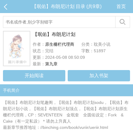
【珉佑】布朗尼计划 目录 (共9章)
首页
【珉佑】布朗尼计划
作者：
原生栅栏代理商
分类：耽美小说
状态：完结
字数：51897
更新：2024-05-08 08:50:09
最新：
第九章
开始阅读
加入书架
手机简介
【珉佑】布朗尼计划笔趣阁，【珉佑】布朗尼计划sodu，【珉佑】布
朗尼计划小说，【珉佑】布朗尼计划顶点，【珉佑】布朗尼计划原生
栅栏代理商，CP：SEVENTEEN 金珉奎 全圆佑设定：Fork &
Cake（有一定私设）＊请勿上升真人
最新章节推荐地址：//binching.com/book/vuriir/ueriir.html