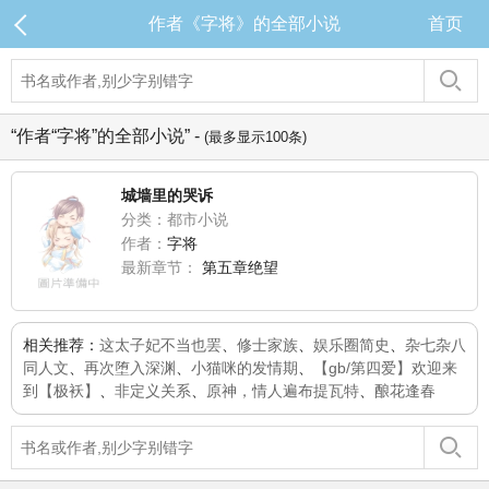
作者《字将》的全部小说
首页
“作者“字将”的全部小说” -
(最多显示100条)
城墙里的哭诉
分类：都市小说
作者：
字将
最新章节：
第五章绝望
相关推荐：
这太子妃不当也罢
、
修士家族
、
娱乐圈简史
、
杂七杂八
同人文
、
再次堕入深渊
、
小猫咪的发情期
、
【gb/第四爱】欢迎来
到【极袄】
、
非定义关系
、
原神，情人遍布提瓦特
、
酿花逢春