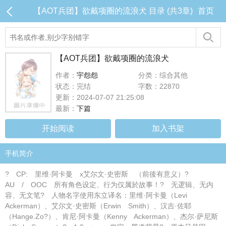
【AOT兵团】欲戴项圈的流浪犬 目录 (共3章)
首页
【AOT兵团】欲戴项圈的流浪犬
作者：
宇怨怨
分类：综合其他
状态：完结
字数：22870
更新：2024-07-07 21:25:08
最新：
下篇
开始阅读
加入书架
手机简介
? CP: 里维·阿卡曼 x艾尔文·史密斯 （前後有意义）?
AU / OOC 所有角色设定、行为仅属於故事！? 无逻辑、无内
容、无文笔? 人物名字使用东立译名：里维·阿卡曼（Levi
Ackerman）、艾尔文·史密斯（Erwin Smith）、汉吉·佐耶
（Hange.Zo?）、肯尼·阿卡曼（Kenny Ackerman）、杰尔·萨尼斯