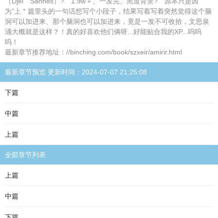
（Djel Sannes）? 1.9w＋、一发完、黑道背景? 原本只是因
为”上＂篇里头的一句话想写个小段子，结果写着写着突然觉得这个脑
洞可以加进来、那个脑洞也可以加进来，竟是一发不可收拾，文思泉
涌大概就是这样？！真的好喜欢他们俩呀...好能贴合我的XP...呜呜
呜！
最新章节推荐地址：//binching.com/book/szxeir/amirir.html
最新章节预览 更新时间：2024-07-07 21:25:08
下篇
中篇
上篇
全部章节列表
上篇
中篇
下篇